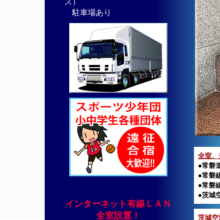
ス）
駐車場あり
全室、
●常磐
●常磐
●常磐
●茨城
インターネット有線ＬＡＮ
全室設置！
茨城空